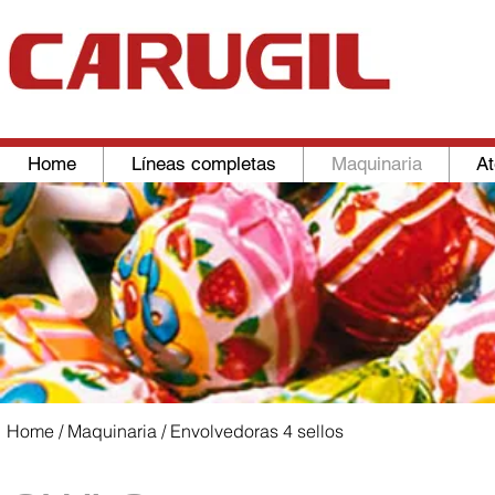
Home
Líneas completas
Maquinaria
At
Home
/
Maquinaria
/ Envolvedoras 4 sellos